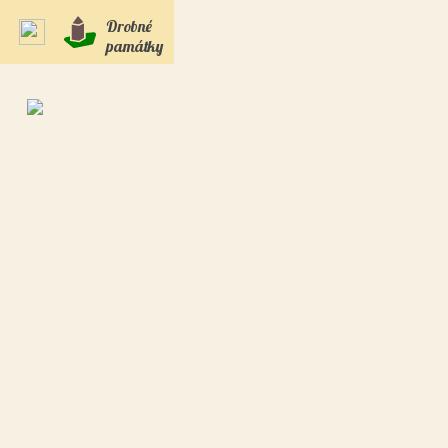
Drobné
památky