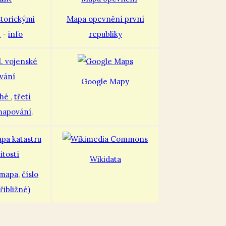
storickými
Mapa opevnění první
i
-
info
republiky
Google Mapy
uhé
,
třetí
mapování
.
Wikidata
 mapa
,
číslo
řibližné)