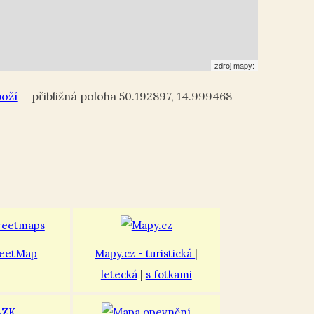
zdroj mapy:
oží
50.192897
,
14.999468
eetMap
Mapy.cz - turistická
|
letecká
|
s fotkami