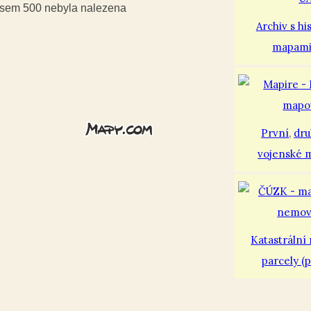
iusem 500 nebyla nalezena
Archiv s hi
mapam
První
,
dr
vojenské 
Katastrální
parcely (p