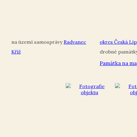
Radvanec
okres Česká Líp
Kříž
Památka na ma