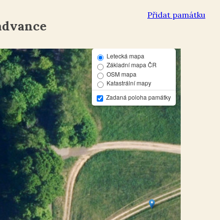
Přidat památku
Radvance
Letecká mapa
Základní mapa ČR
OSM mapa
Katastrální mapy
Zadaná poloha památky