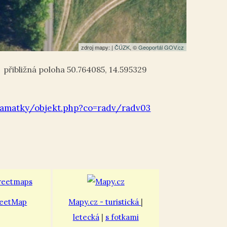
zdroj mapy: |
ČÚZK
, ©
Geoportál GOV.cz
50.764085
,
14.595329
amatky/objekt.php?co=radv/radv03
eetMap
Mapy.cz - turistická
|
letecká
|
s fotkami