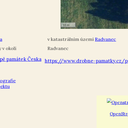
10 m
a
Radvanec
Radvanec
pě památek Česka
https://www.drobne-pamatky.cz/p
OpenStr