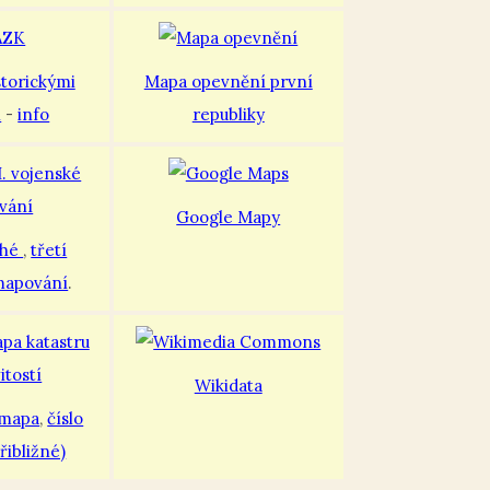
storickými
Mapa opevnění první
i
-
info
republiky
Google Mapy
uhé
,
třetí
mapování
.
Wikidata
 mapa
,
číslo
řibližné)