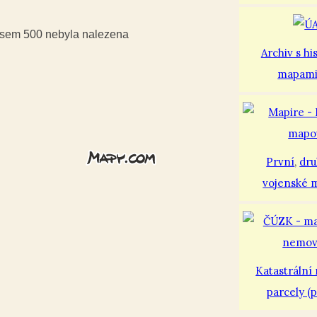
iusem 500 nebyla nalezena
Archiv s hi
mapam
První
,
dr
vojenské 
Katastrální
parcely (p