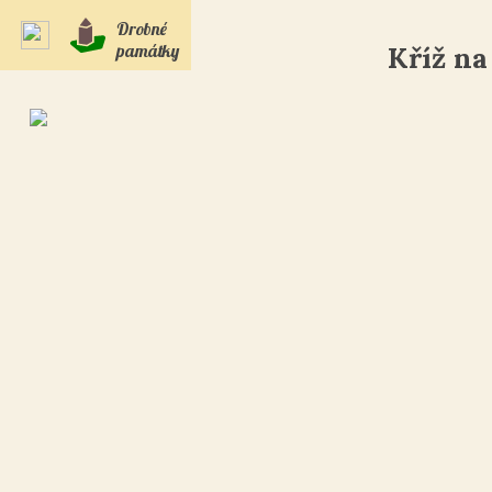
Drobné
památky
Kříž na