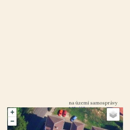
Mikulášovice
+
okres Děčín
−