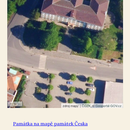
Mikulášovice
50.965291
,
14.364215
Pomník
10 m
zdroj mapy: |
ČÚZK
, ©
Geoportál GOV.cz
Památka na mapě památek Česka