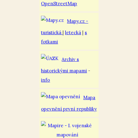
OpenStreetMap
Mapy.cz -
turistická
|
letecká
|
s
fotkami
Archiv s
historickými mapami
-
info
Mapa
opevnění první republiky