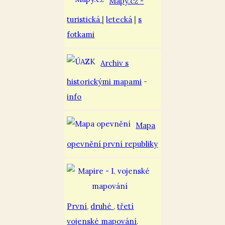
Mapy.cz -
turistická
|
letecká
|
s
fotkami
Archiv s
historickými mapami
-
info
Mapa
opevnění první republiky
První
,
druhé
,
třetí
vojenské mapování
.