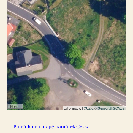
Brtníky
50.947876
,
14.434082
Kříž
10 m
zdroj mapy: |
ČÚZK
, ©
Geoportál GOV.cz
Památka na mapě památek Česka