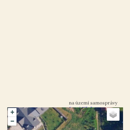
Staré Křečany
+
okres Děčín
−