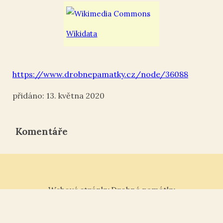
Wikidata
https://www.drobnepamatky.cz/node/36088
13. května 2020
Komentáře
Webové stránky Drobné památky
Tisk ¶
|
Kontakt „“
|
Nahoru ↑