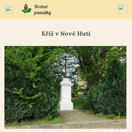
Drobné
památky
Kříž v Nové Huti