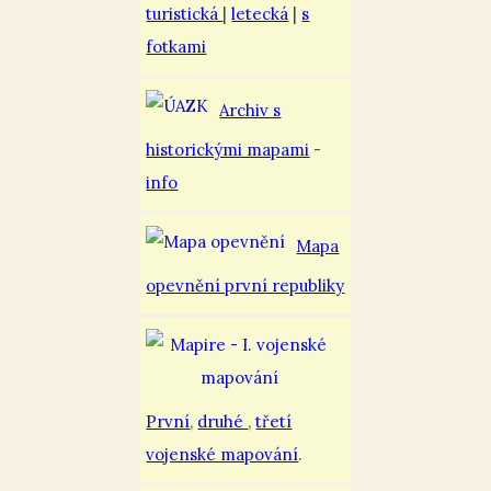
turistická
|
letecká
|
s
fotkami
Archiv s
historickými mapami
-
info
Mapa
opevnění první republiky
První
,
druhé
,
třetí
vojenské mapování
.