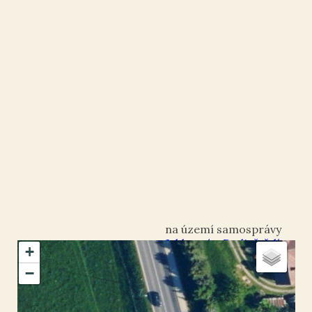
Jablonné v Podještědí
+
okres Liberec
−
Česká Ves v Podještědí