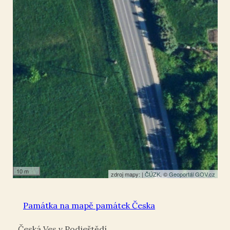
50.756596
,
14.760695
Kříž
10 m
zdroj mapy: |
ČÚZK
, ©
Geoportál GOV.cz
Památka na mapě památek Česka
Česká Ves v Podještědí