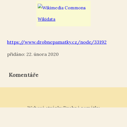
Wikidata
https://www.drobnepamatky.cz/node/33192
22. února 2020
Komentáře
Webové stránky Drobné památky
Tisk ¶
|
Kontakt „“
|
Nahoru ↑