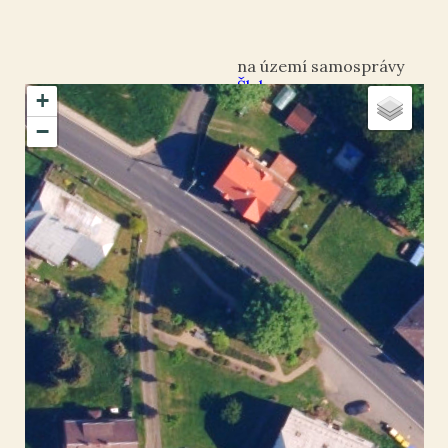
Šluknov
+
okres Děčín
−
Království
50.998839
,
14.488781
Pomník