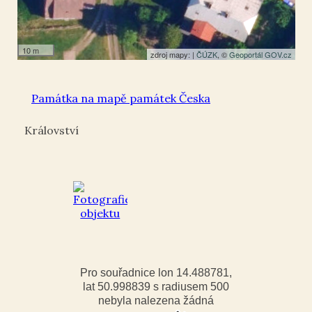
10 m
zdroj mapy: |
ČÚZK
, ©
Geoportál GOV.cz
Památka na mapě památek Česka
Království
Pro souřadnice lon 14.488781,
lat 50.998839 s radiusem 500
nebyla nalezena žádná