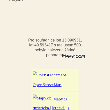
Pro souřadnice lon 13.096931,
lat 49.593417 s radiusem 500
nebyla nalezena žádná
panorama
OpenStreetMap
Mapy.cz -
turistická
|
letecká
|
s