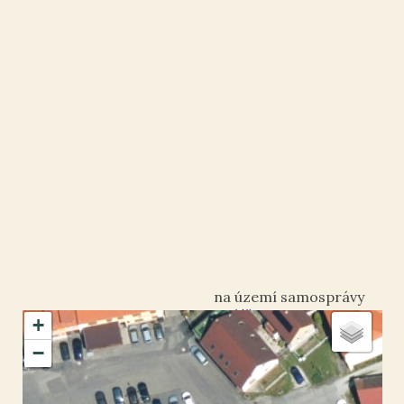
Holýšov
+
okres Domažlice
−
Holýšov