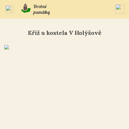
Drobné
památky
Kříž u kostela V Holýšově