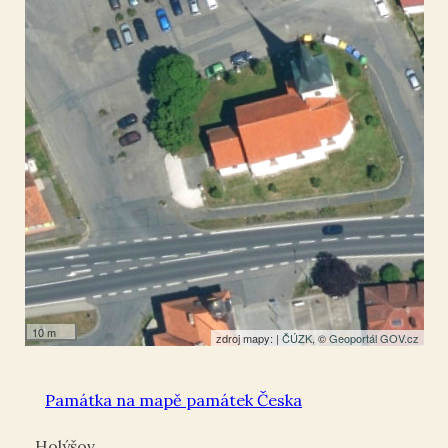
49.593417
,
13.096931
Kříž
10 m
zdroj mapy: |
ČÚZK
, ©
Geoportál GOV.cz
Památka na mapě památek Česka
Holýšov