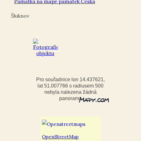
Památka na mapě památek Česka
Šluknov
Pro souřadnice lon 14.437621,
lat 51.007766 s radiusem 500
nebyla nalezena žádná
panorama
OpenStreetMap