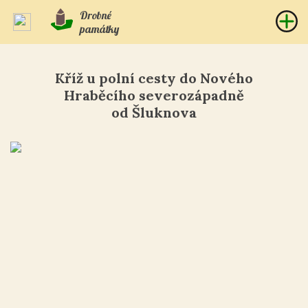
Drobné
památky
Kříž u polní cesty do Nového
Hraběcího severozápadně
od Šluknova