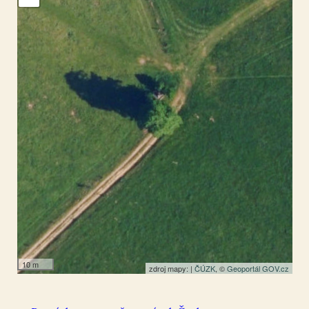
Císařský
51.007766
,
14.437621
Kříž
10 m
zdroj mapy: |
ČÚZK
, ©
Geoportál GOV.cz