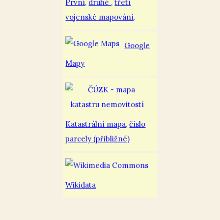
První
,
druhé
,
třetí
vojenské mapování
.
Google
Mapy
Katastrální mapa
,
číslo
parcely (přibližné)
Wikidata