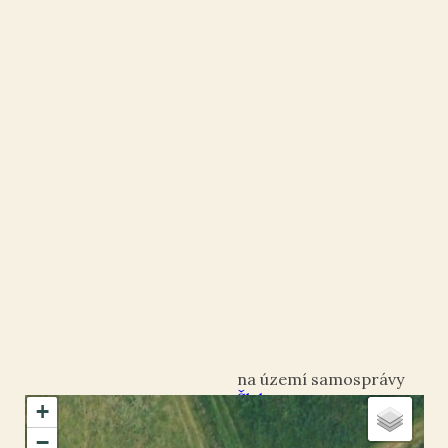
Šluknov
+
okres Děčín
−