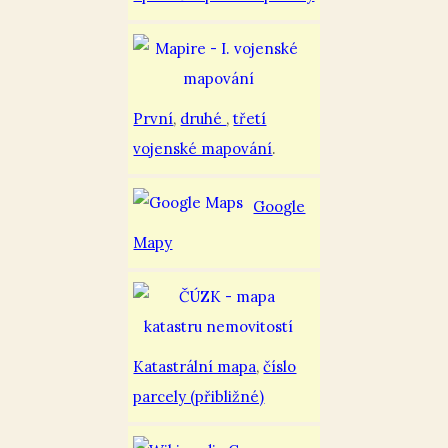
První
,
druhé
,
třetí
vojenské mapování
.
Google
Mapy
Katastrální mapa
,
číslo
parcely (přibližné)