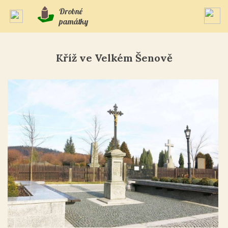
Drobné
památky
Kříž ve Velkém Šenově