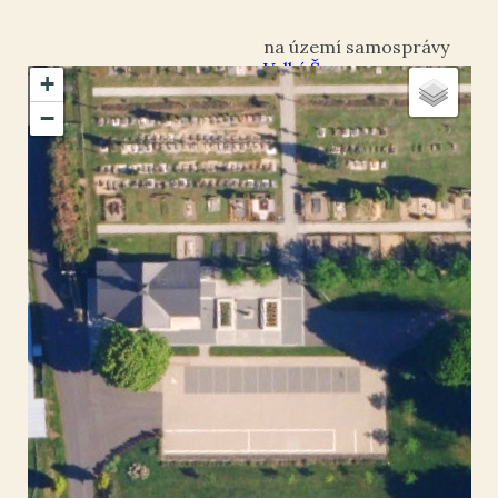
Velký Šenov
+
okres Děčín
−
Velký Šenov
50.993249
,
14.376148
Kříž