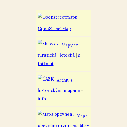
OpenStreetMap
Mapy.cz -
turistická
|
letecká
|
s
fotkami
Archiv s
historickými mapami
-
info
Mapa
opevnění první republiky