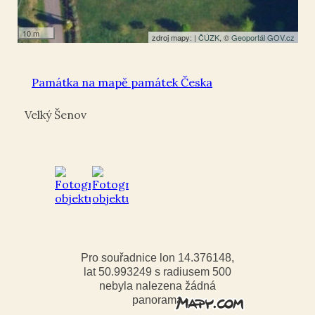
10 m
zdroj mapy: |
ČÚZK
, ©
Geoportál GOV.cz
Památka na mapě památek Česka
Velký Šenov
Pro souřadnice lon 14.376148,
lat 50.993249 s radiusem 500
nebyla nalezena žádná
panorama