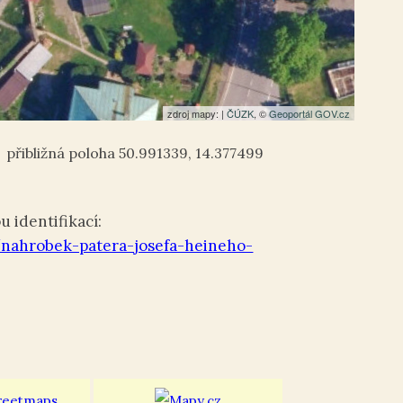
zdroj mapy: |
ČÚZK
, ©
Geoportál GOV.cz
50.991339
,
14.377499
 identifikací:
nahrobek-patera-josefa-heineho-