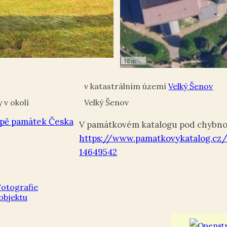
10 m
Velký Šenov
Velký Šenov
pě památek Česka
V památkovém katalogu pod chybnou
https://www.pamatkovykatalog.cz/
14649542