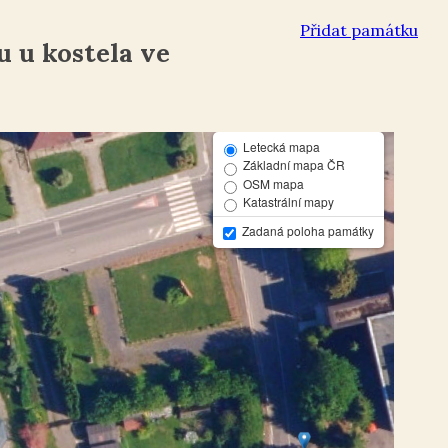
Přidat památku
 u kostela ve
Letecká mapa
Základní mapa ČR
OSM mapa
Katastrální mapy
Zadaná poloha památky