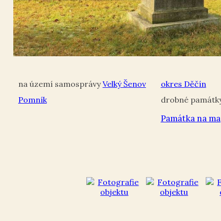
Velký Šenov
okres Děčín
Pomník
Památka na ma