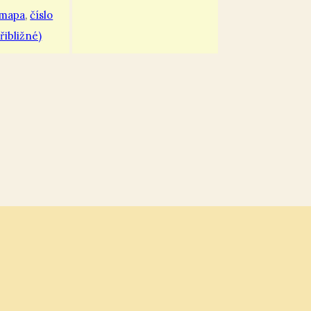
 mapa
,
číslo
řibližné)