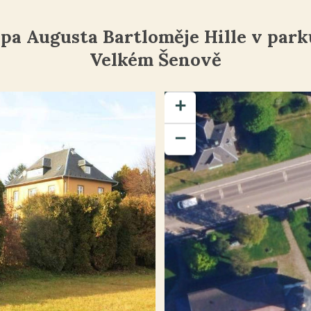
pa Augusta Bartloměje Hille v parku
Velkém Šenově
+
−