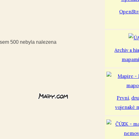
OpenStr
iusem 500 nebyla nalezena
Archiv s hi
mapam
První
,
dr
vojenské 