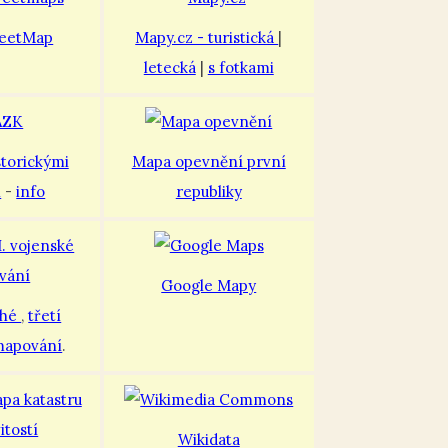
eetMap
Mapy.cz - turistická
|
letecká
|
s fotkami
storickými
Mapa opevnění první
i
-
info
republiky
Google Mapy
uhé
,
třetí
mapování
.
Wikidata