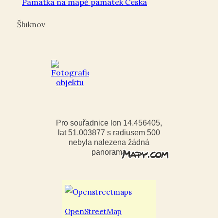
Památka na mapě památek Česka
Šluknov
Pro souřadnice lon 14.456405,
lat 51.003877 s radiusem 500
nebyla nalezena žádná
panorama
OpenStreetMap