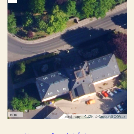
Šluknov
51.003877
,
14.456405
Pomník
10 m
zdroj mapy: |
ČÚZK
, ©
Geoportál GOV.cz