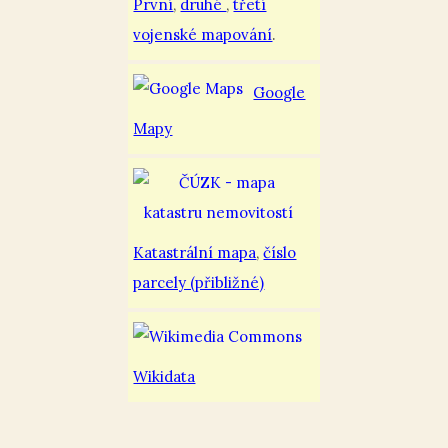
První
,
druhé
,
třetí
vojenské mapování
.
Google
Mapy
Katastrální mapa
,
číslo
parcely (přibližné)
Wikidata