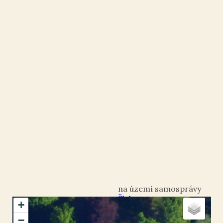
Šluknov
+
okres Děčín
−