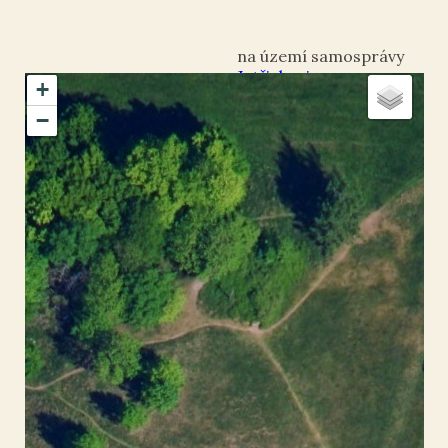
Jetřichovice
+
okres Děčín
−
Rynartice
50.853842
,
14.419074
Kříž