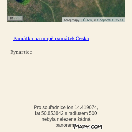
10 m
zdroj mapy: |
ČÚZK
, ©
Geoportál GOV.cz
Památka na mapě památek Česka
Rynartice
Pro souřadnice lon 14.419074,
lat 50.853842 s radiusem 500
nebyla nalezena žádná
panorama