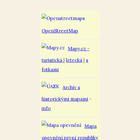
OpenStreetMap
Mapy.cz -
turistická
|
letecká
|
s
fotkami
Archiv s
historickými mapami
-
info
Mapa
opevnění první republiky