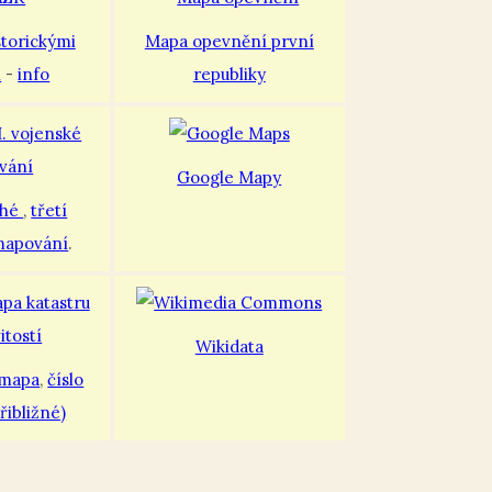
storickými
Mapa opevnění první
i
-
info
republiky
Google Mapy
uhé
,
třetí
mapování
.
Wikidata
 mapa
,
číslo
řibližné)