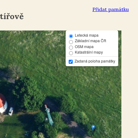
Přidat památku
tířově
Letecká mapa
Základní mapa ČR
OSM mapa
Katastrální mapy
Zadaná poloha památky