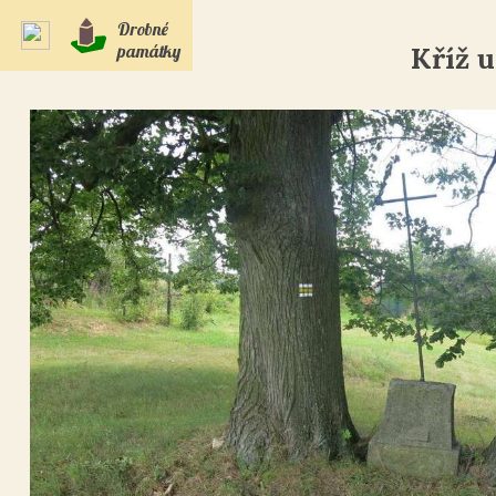
Drobné
památky
Kříž 