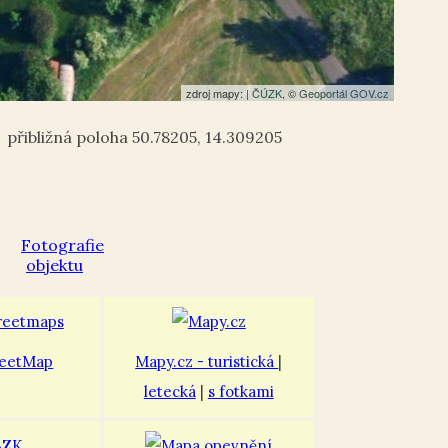
zdroj mapy: |
ČÚZK
, ©
Geoportál GOV.cz
50.78205
,
14.309205
eetMap
Mapy.cz - turistická
|
letecká
|
s fotkami