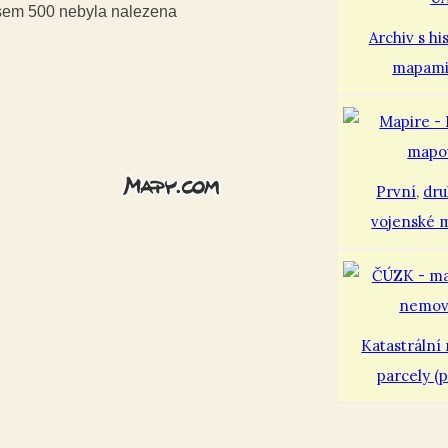
usem 500 nebyla nalezena
Archiv s hi
mapam
První
,
dr
vojenské 
Katastrální
parcely (p