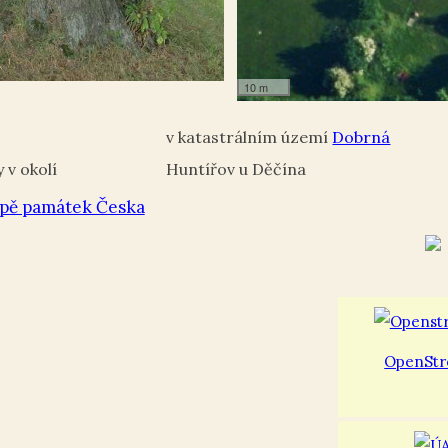
10 m
Dobrná
Huntířov u Děčína
pě památek Česka
OpenStr