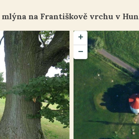
u mlýna na Františkově vrchu v Hun
+
−