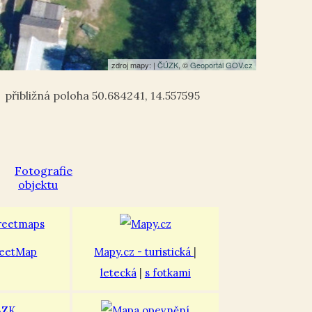
zdroj mapy: |
ČÚZK
, ©
Geoportál GOV.cz
50.684241
,
14.557595
eetMap
Mapy.cz - turistická
|
letecká
|
s fotkami