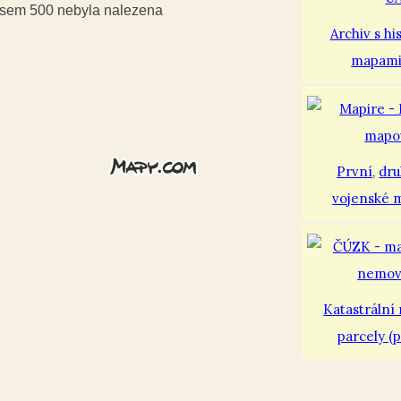
iusem 500 nebyla nalezena
Archiv s hi
mapam
První
,
dr
vojenské 
Katastrální
parcely (p