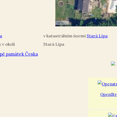
10 m
a
Stará Lípa
Stará Lípa
pě památek Česka
OpenStr