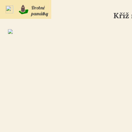
Drobné
památky
Kříž