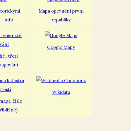
storickými
Mapa opevnění první
i
-
info
republiky
Google Mapy
uhé
,
třetí
mapování
.
Wikidata
 mapa
,
číslo
řibližné)