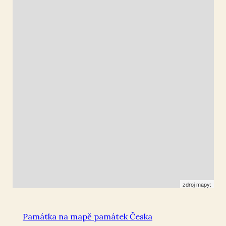
Malá Strana
50.084172
,
14.408971
Socha
zdroj mapy:
Památka na mapě památek Česka