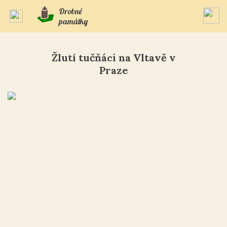
Drobné
památky
Žlutí tučňáci na Vltavě v
Praze