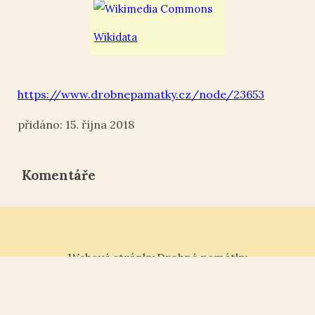
Wikidata
https://www.drobnepamatky.cz/node/23653
15. října 2018
Komentáře
Webové stránky Drobné památky
Tisk ¶
|
Kontakt „“
|
Nahoru ↑