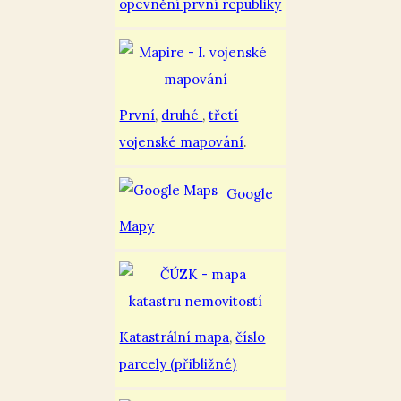
opevnění první republiky
První
,
druhé
,
třetí
vojenské mapování
.
Google
Mapy
Katastrální mapa
,
číslo
parcely (přibližné)