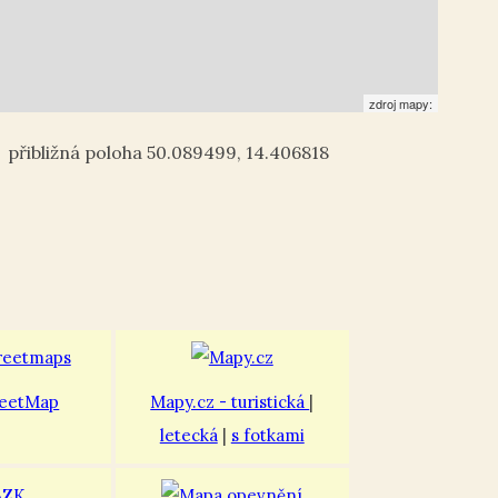
zdroj mapy:
50.089499
,
14.406818
eetMap
Mapy.cz - turistická
|
letecká
|
s fotkami