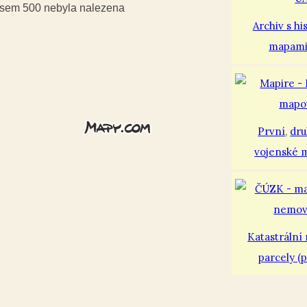
iusem 500 nebyla nalezena
Archiv s hi
mapam
První
,
dr
vojenské 
Katastrální
parcely (p