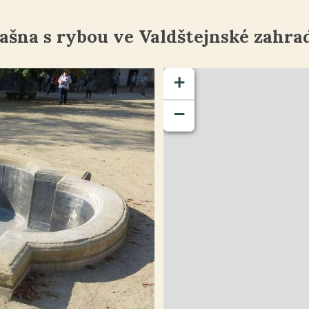
ašna s rybou ve Valdštejnské zahra
+
−