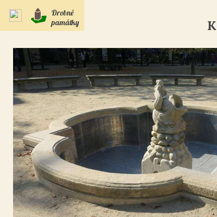
Drobné
památky
K