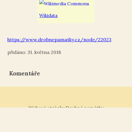
Wikidata
https://www.drobnepamatky.cz/node/22023
31. května 2018
Komentáře
Webové stránky Drobné památky
Tisk ¶
|
Kontakt „“
|
Nahoru ↑