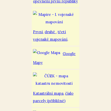
opevnění první republiky
První
,
druhé
,
třetí
vojenské mapování
.
Google
Mapy
Katastrální mapa
,
číslo
parcely (přibližné)