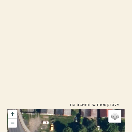
Otvice
+
okres Chomutov
−