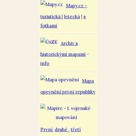
Mapy.cz -
turistická
|
letecká
|
s
fotkami
Archiv s
historickými mapami
-
info
Mapa
opevnění první republiky
První
,
druhé
,
třetí