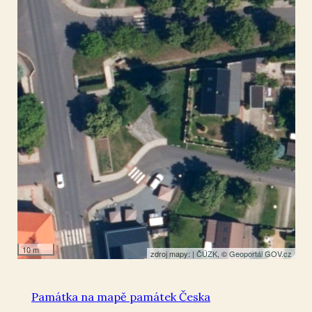
Otvice
50.479836
,
13.451412
Pomník
10 m
zdroj mapy: |
ČÚZK
, ©
Geoportál GOV.cz
Památka na mapě památek Česka