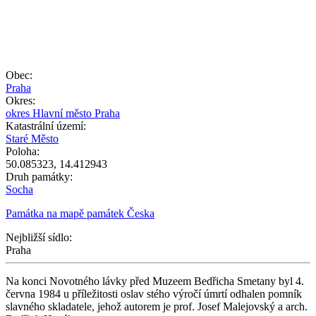
zdroj mapy:
Obec:
+
Praha
Okres:
−
okres Hlavní město Praha
Katastrální území:
Staré Město
Poloha:
50.085323
,
14.412943
Druh památky:
Socha
Památka na mapě památek Česka
Nejbližší sídlo:
Praha
Na konci Novotného lávky před Muzeem Bedřicha Smetany byl 4.
června 1984 u příležitosti oslav stého výročí úmrtí odhalen pomník
slavného skladatele, jehož autorem je prof. Josef Malejovský a arch.