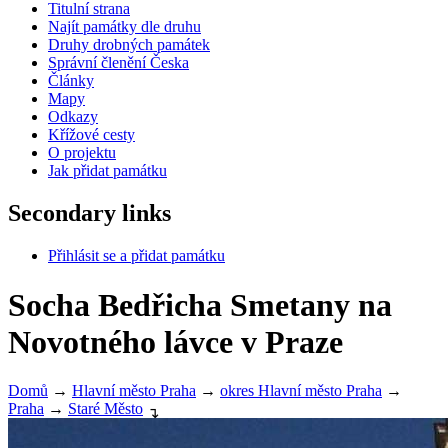
Titulní strana
Najít památky dle druhu
Druhy drobných památek
Správní členění Česka
Články
Mapy
Odkazy
Křížové cesty
O projektu
Jak přidat památku
Secondary links
Přihlásit se a přidat památku
Socha Bedřicha Smetany na
Novotného lávce v Praze
Domů
→
Hlavní město Praha
→
okres Hlavní město Praha
→
Praha
→
Staré Město
↴