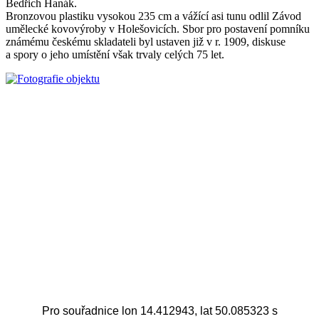
Bedřich Hanák.
Bronzovou plastiku vysokou 235 cm a vážící asi tunu odlil Závod
umělecké kovovýroby v Holešovicích. Sbor pro postavení pomníku
známému českému skladateli byl ustaven již v r. 1909, diskuse
a spory o jeho umístění však trvaly celých 75 let.
Pro souřadnice lon 14.412943, lat 50.085323 s