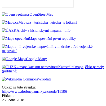
OpenStreetMap
Mapy.cz - turistická
|
letecká
|
s fotkami
Archiv s historickými mapami
-
info
Mapa opevnění první republiky
První
,
druhé
,
třetí vojenské
mapování
.
Google Mapy
Katastrální mapa
,
číslo parcely
(přibližné)
Wikidata
Odkaz na tuto stránku:
https://www.drobnepamatky.cz/node/19596
Přidáno:
25. ledna 2018