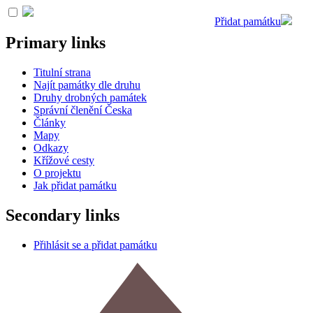
Přidat památku
Primary links
Titulní strana
Najít památky dle druhu
Druhy drobných památek
Správní členění Česka
Články
Mapy
Odkazy
Křížové cesty
O projektu
Jak přidat památku
Secondary links
Přihlásit se a přidat památku