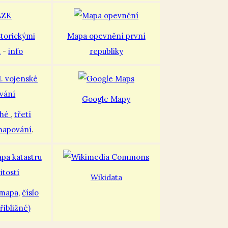
storickými
Mapa opevnění první
i
-
info
republiky
Google Mapy
uhé
,
třetí
mapování
.
Wikidata
 mapa
,
číslo
řibližné)