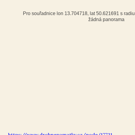
Pro souřadnice lon 13.704718, lat 50.621691 s rad
žádná panorama
https://www.drobnepamatky.cz/node/17721