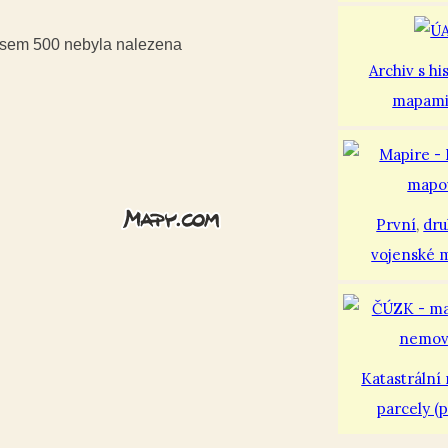
iusem 500 nebyla nalezena
Archiv s hi
mapam
První
,
dr
vojenské 
Katastrální
parcely (p