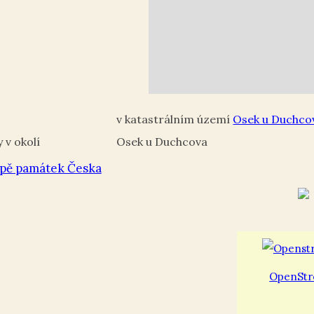
Osek u Duchco
Osek u Duchcova
pě památek Česka
OpenStr