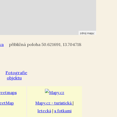
zdroj mapy:
va
50.621691
,
13.704718
eetMap
Mapy.cz - turistická
|
letecká
|
s fotkami