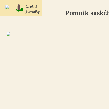
Drobné
památky
Pomník saskéh