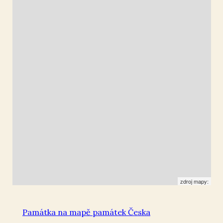
Mlékojedy u Litoměřic
50.525495
,
14.115422
Kříž
zdroj mapy:
Památka na mapě památek Česka