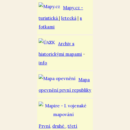
Mapy.cz -
turistická
|
letecká
|
s
fotkami
Archiv s
historickými mapami
-
info
Mapa
opevnění první republiky
První
,
druhé
,
třetí