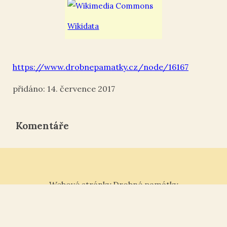
Wikidata
https://www.drobnepamatky.cz/node/16167
14. července 2017
Komentáře
Webové stránky Drobné památky
Tisk ¶
|
Kontakt „“
|
Nahoru ↑