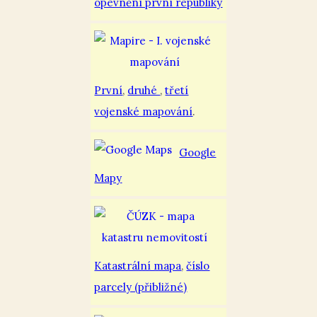
opevnění první republiky
První
,
druhé
,
třetí
vojenské mapování
.
Google
Mapy
Katastrální mapa
,
číslo
parcely (přibližné)