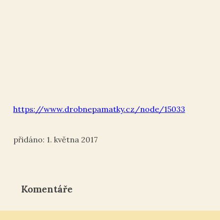
https://www.drobnepamatky.cz/node/15033
1. května 2017
Komentáře