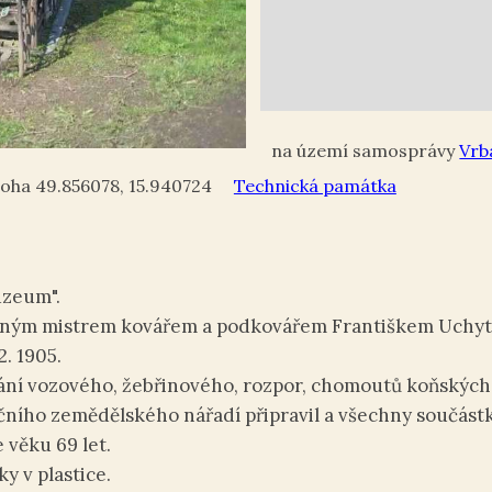
Vrb
49.856078
,
15.940724
Technická památka
zeum".
ným mistrem kovářem a podkovářem Františkem Uchyt
2. 1905.
ání vozového, žebřinového, rozpor, chomoutů koňských
učního zemědělského nářadí připravil a všechny součást
 věku 69 let.
y v plastice.