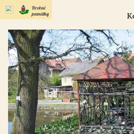
Drobné
památky
K