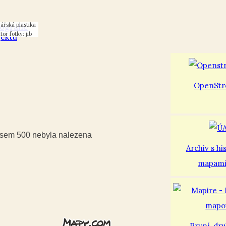
ářská plastika
tor fotky: jib
OpenStr
iusem 500 nebyla nalezena
Archiv s hi
mapam
První
,
dr