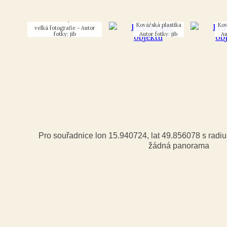
Kovářská plastika
Kovářská plastika
Kov
Autor
fotky: jib
Autor fotky: jib
Au
Pro souřadnice lon 15.940724, lat 49.856078 s rad
žádná panorama