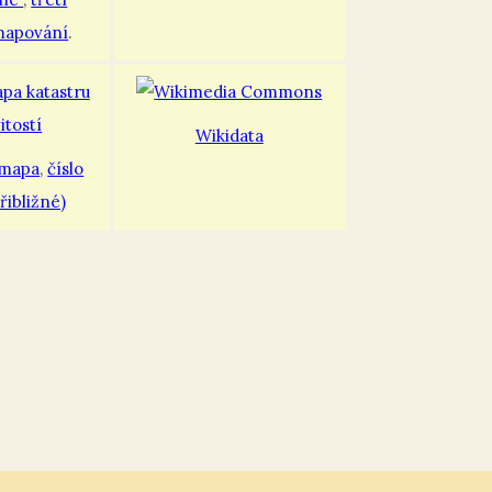
mapování
.
Wikidata
 mapa
,
číslo
řibližné)