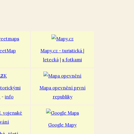
eetMap
Mapy.cz - turistická
|
letecká
|
s fotkami
storickými
Mapa opevnění první
i
-
info
republiky
Google Mapy
uhé
,
třetí