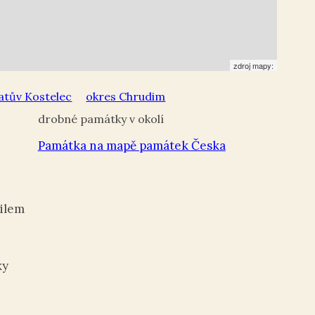
zdroj mapy:
atův Kostelec
okres Chrudim
Památka na mapě památek Česka
ilem
ky