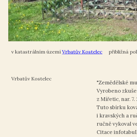
Vrbatův Kostelec
Vrbatův Kostelec
"Zemědělské mu
Vyrobeno zkuše
z Mířetic, nar. 7. 
Tuto sbírku kov
i kravských a r
ručně vykoval ve
Citace infotabulk