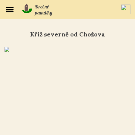
Drobné
památky
Kříž severně od Chožova