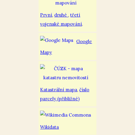
První
,
druhé
,
třetí
vojenské mapování
.
Google
Mapy
Katastrální mapa
,
číslo
parcely (přibližné)
Wikidata