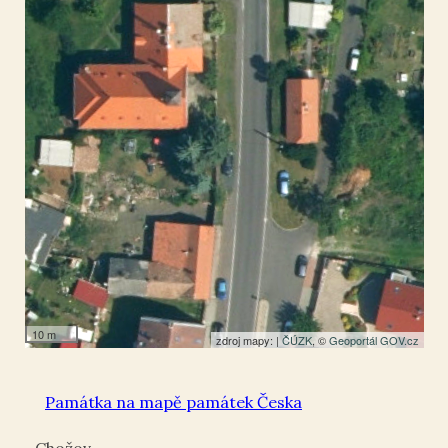
50.401957
,
13.860301
Kříž
10 m
zdroj mapy: |
ČÚZK
, ©
Geoportál GOV.cz
Památka na mapě památek Česka