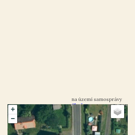
Chožov
+
okres Louny
−
Chožov