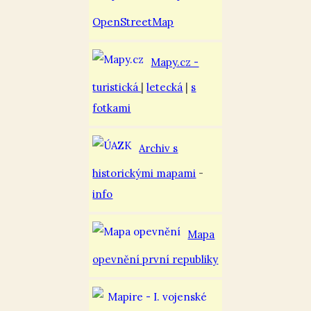
OpenStreetMap
Mapy.cz -
turistická
|
letecká
|
s
fotkami
Archiv s
historickými mapami
-
info
Mapa
opevnění první republiky