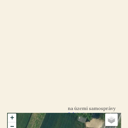
Sulejovice
+
okres Litoměřice
−