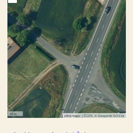
Sulejovice
50.50214
,
14.032322
Kříž
10 m
zdroj mapy: |
ČÚZK
, ©
Geoportál GOV.cz