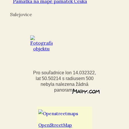
Památka na mapě památek Česka
Sulejovice
Pro souřadnice lon 14.032322,
lat 50.50214 s radiusem 500
nebyla nalezena žádná
panorama
OpenStreetMap