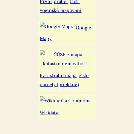
První
,
druhé
,
třetí
vojenské mapování
.
Google
Mapy
Katastrální mapa
,
číslo
parcely (přibližné)
Wikidata