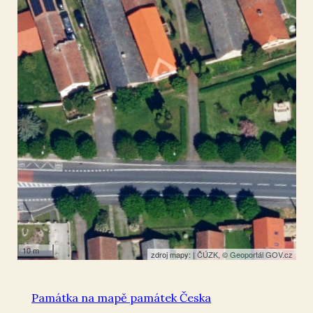
Ostrov
49.972665
,
16.031677
Smírčí kříž
10 m
zdroj mapy: |
ČÚZK
, ©
Geoportál GOV.cz
Památka na mapě památek Česka