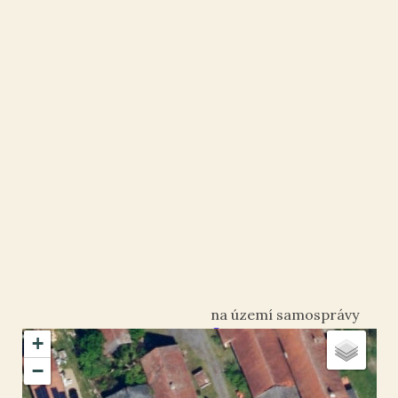
Ostrov
+
okres Chrudim
−