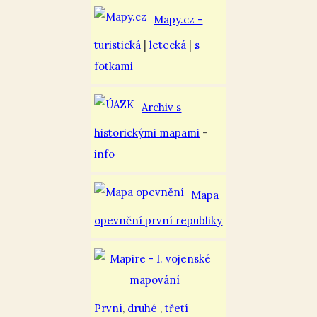
Mapy.cz -
turistická
|
letecká
|
s
fotkami
Archiv s
historickými mapami
-
info
Mapa
opevnění první republiky
První
,
druhé
,
třetí