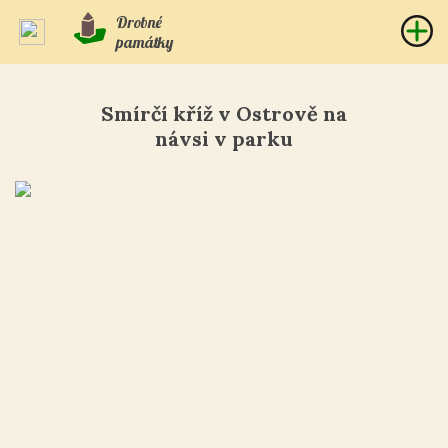
Drobné
památky
Smírčí kříž v Ostrově na
návsi v parku