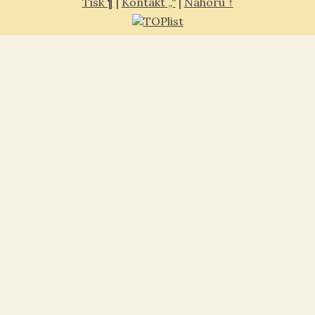
Tisk ¶
|
Kontakt „“
|
Nahoru ↑