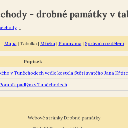
chody - drobné památky v ta
něchody
↴
Mapa
| Tabulka |
Mřížka
|
Panorama
|
Správní rozdělení
Popisek
ho v Tuněchodech vedle kostela Stětí svatého Jana Křtite
Pomník padlým v Tuněchodech
Webové stránky Drobné památky