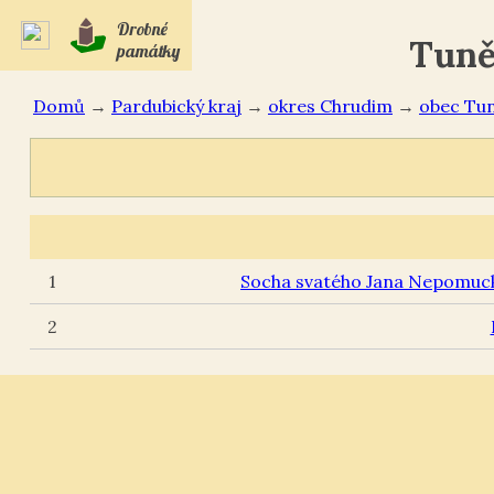
Drobné
Tuně
památky
Domů
→
Pardubický kraj
→
okres Chrudim
→
Tu
1
Socha svatého Jana Nepomucké
2