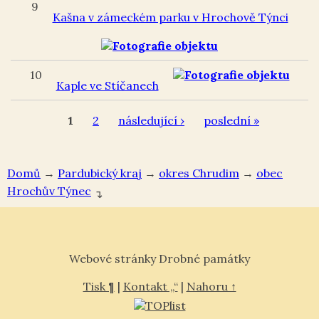
9
Kašna v zámeckém parku v Hrochově Týnci
10
Kaple ve Stíčanech
1
2
následující ›
poslední »
Domů
→
Pardubický kraj
→
okres Chrudim
→
Hrochův Týnec
↴
Webové stránky Drobné památky
Tisk ¶
|
Kontakt „“
|
Nahoru ↑