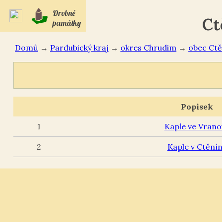
Drobné
Ct
památky
Domů
→
Pardubický kraj
→
okres Chrudim
→
Ctě
Popisek
1
Kaple ve Vrano
2
Kaple v Ctění