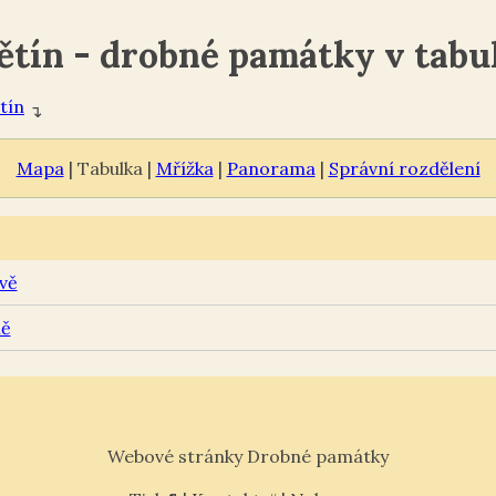
ětín - drobné památky v tabu
tín
↴
Mapa
| Tabulka |
Mřížka
|
Panorama
|
Správní rozdělení
vě
ně
Webové stránky Drobné památky