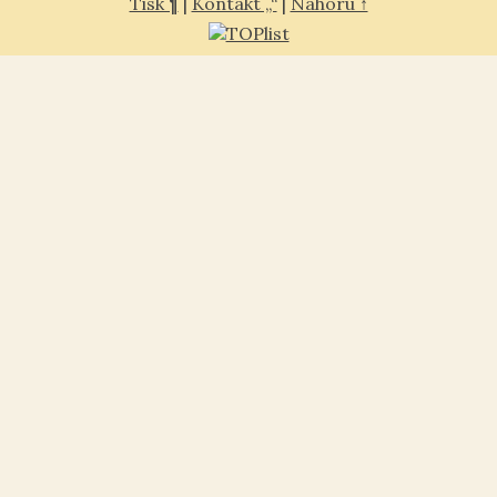
Tisk ¶
|
Kontakt „“
|
Nahoru ↑