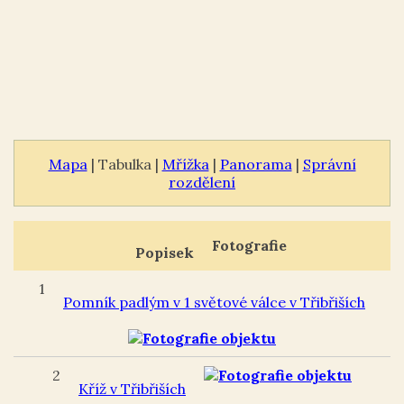
Mapa
| Tabulka |
Mřížka
|
Panorama
|
Správní
rozdělení
Fotografie
Popisek
1
Pomník padlým v 1 světové válce v Třibřiších
2
Kříž v Třibřiších