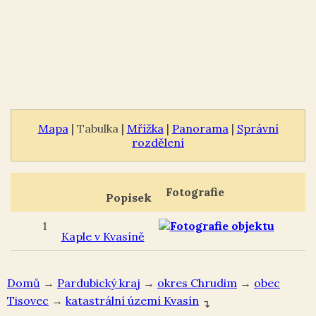
Mapa
| Tabulka |
Mřížka
|
Panorama
|
Správní
rozdělení
Fotografie
Popisek
1
Kaple v Kvasíně
Domů
→
Pardubický kraj
→
okres Chrudim
→
Tisovec
→
Kvasín
↴