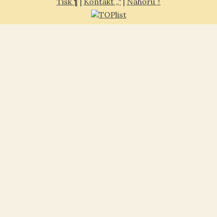
Tisk ¶
|
Kontakt „“
|
Nahoru ↑