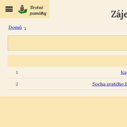
Drobné
Záj
památky
Domů
↴
1
Ka
2
Socha svatého 