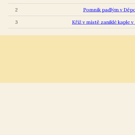
2
Pomník padlým v Děpo
3
Kříž v místě zaniklé kaple v