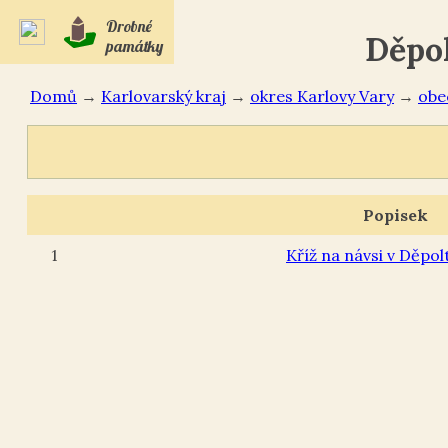
Drobné
Děpol
památky
Domů
→
Karlovarský kraj
→
okres Karlovy Vary
→
Popisek
1
Kříž na návsi v Děpol