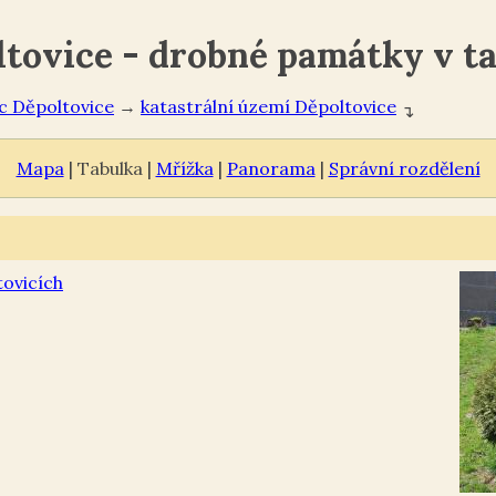
tovice - drobné památky v t
Děpoltovice
→
Děpoltovice
↴
Mapa
| Tabulka |
Mřížka
|
Panorama
|
Správní rozdělení
tovicích