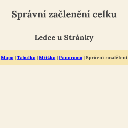
Správní začlenění celku
Ledce u Stránky
Mapa
|
Tabulka
|
Mřížka
|
Panorama
| Správní rozdělení