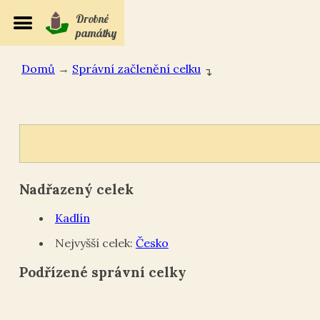
Drobné
památky
Domů
→
Správní začlenění celku
↴
Nadřazený celek
Kadlín
Nejvyšší celek:
Česko
Podřízené správní celky