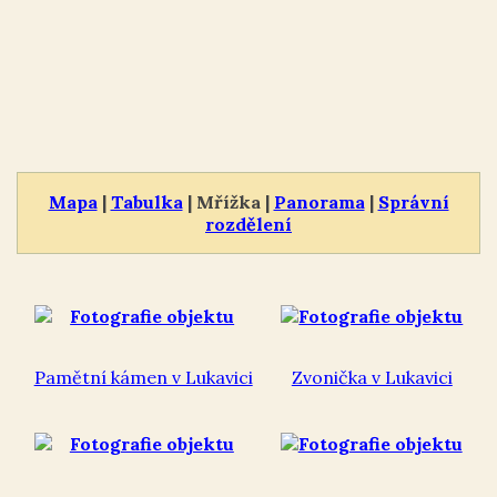
Mapa
|
Tabulka
| Mřížka |
Panorama
|
Správní
rozdělení
Pamětní kámen v Lukavici
Zvonička v Lukavici