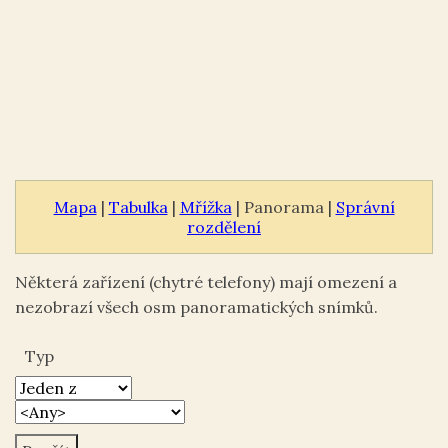
Mapa
|
Tabulka
|
Mřížka
| Panorama |
Správní
rozdělení
Některá zařízení (chytré telefony) mají omezení a
nezobrazí všech osm panoramatických snímků.
Typ