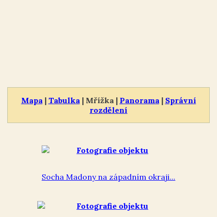
Mapa
|
Tabulka
| Mřížka |
Panorama
|
Správní
rozdělení
Socha Madony na západním okraji...