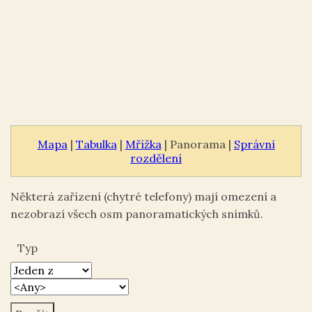
Mapa
|
Tabulka
|
Mřížka
| Panorama |
Správní
rozdělení
Některá zařízení (chytré telefony) mají omezení a
nezobrazí všech osm panoramatických snímků.
Typ