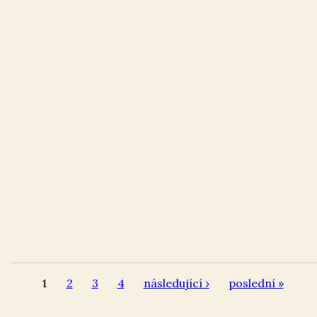
1
2
3
4
následující ›
poslední »