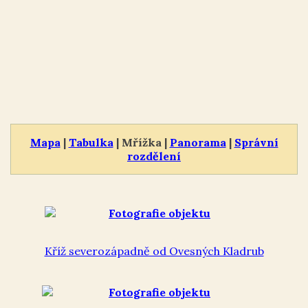
Mapa
|
Tabulka
| Mřížka |
Panorama
|
Správní
rozdělení
Kříž severozápadně od Ovesných Kladrub