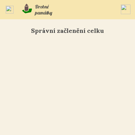
Drobné
památky
Správní začlenění celku