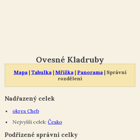
Ovesné Kladruby
Mapa
|
Tabulka
|
Mřížka
|
Panorama
| Správní
rozdělení
Nadřazený celek
okres Cheb
Nejvyšší celek:
Česko
Podřízené správní celky