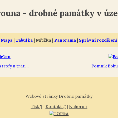
ouna - drobné památky v úz
Mapa
|
Tabulka
| Mřížka |
Panorama
|
Správní rozdělení
rofy u trati...
Pomník Bohumi
Webové stránky Drobné památky
Tisk ¶
|
Kontakt „“
|
Nahoru ↑