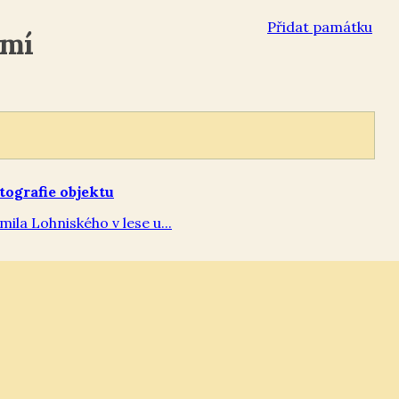
Přidat památku
emí
la Lohniského v lese u...