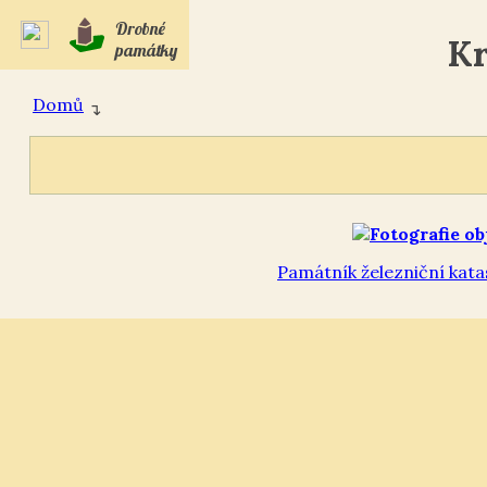
Drobné
Kr
památky
Domů
↴
Památník železniční katast