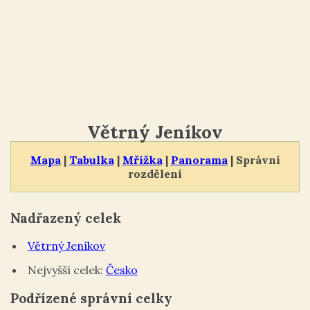
Větrný Jeníkov
Mapa
|
Tabulka
|
Mřížka
|
Panorama
| Správní
rozdělení
Nadřazený celek
Větrný Jeníkov
Nejvyšší celek:
Česko
Podřízené správní celky