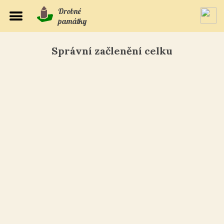
Drobné
památky
Správní začlenění celku