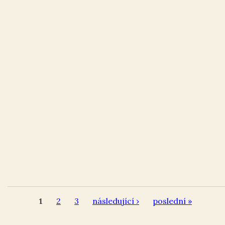
1
2
3
následující ›
poslední »