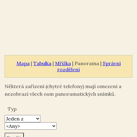
Mapa
|
Tabulka
|
Mřížka
| Panorama |
Správní
rozdělení
Některá zařízení (chytré telefony) mají omezení a
nezobrazí všech osm panoramatických snímků.
Typ