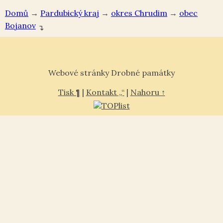
Domů
→
Pardubický kraj
→
okres Chrudim
→
Bojanov
↴
Webové stránky Drobné památky
Tisk ¶
|
Kontakt „“
|
Nahoru ↑