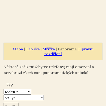
Mapa
|
Tabulka
|
Mřížka
| Panorama |
Správní
rozdělení
Některá zařízení (chytré telefony) mají omezení a
nezobrazí všech osm panoramatických snímků.
Typ