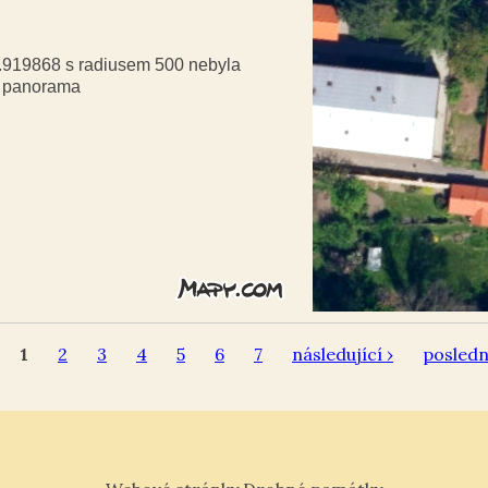
9.919868 s radiusem 500 nebyla
á panorama
1
2
3
4
5
6
7
následující ›
posledn