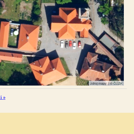
zdroj mapy: | ©
ČÚZK
í »