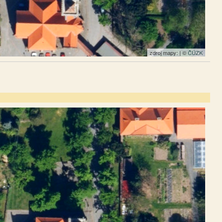
zdroj mapy: | ©
ČÚZK