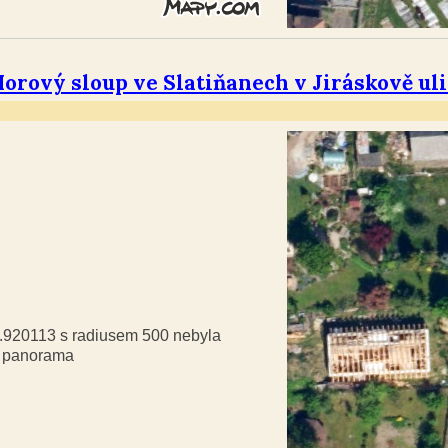
orový sloup ve Slatiňanech v Jiráskově uli
9.920113 s radiusem 500 nebyla
á panorama