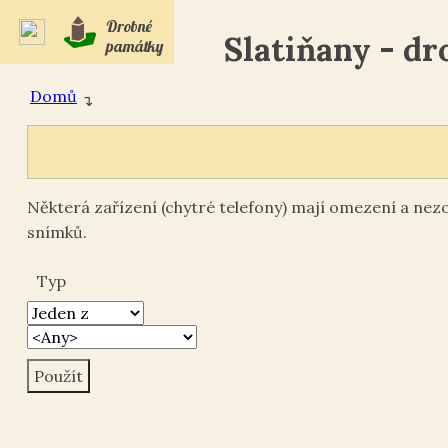
Drobné
Slatiňany - d
památky
Domů
↴
Některá zařízení (chytré telefony) mají omezení a ne
snímků.
Typ