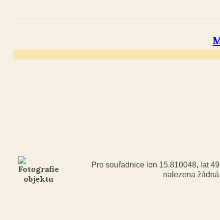
M
Pro souřadnice lon 15.810048, lat 4
nalezena žádn