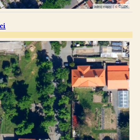
zdroj mapy: | ©
ČÚZK
ci