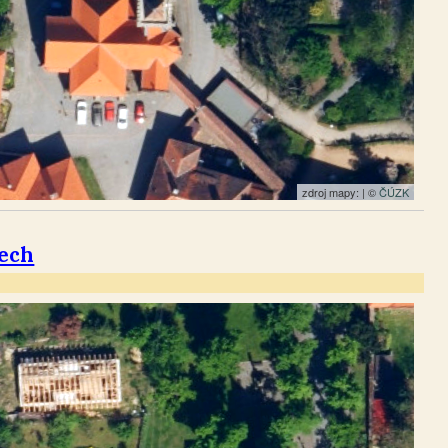
zdroj mapy: | ©
ČÚZK
nech