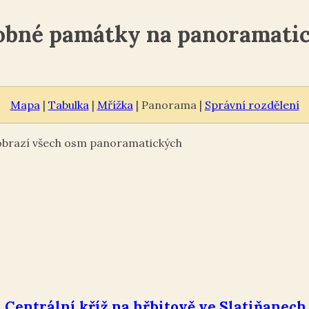
robné památky na panoramati
Mapa
|
Tabulka
|
Mřížka
| Panorama |
Správní rozdělení
zobrazí všech osm panoramatických
Centrální kříž na hřbitově ve Slatiňanech