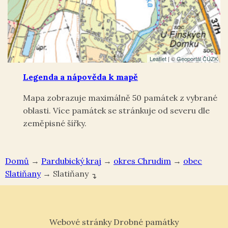
Leaflet
| ©
Geoportál ČÚZK
Legenda a nápověda k mapě
Mapa zobrazuje maximálně 50 památek z vybrané
oblasti. Více památek se stránkuje od severu dle
zeměpisné šířky.
Domů
→
Pardubický kraj
→
okres Chrudim
→
Slatiňany
→
Slatiňany
↴
Webové stránky Drobné památky