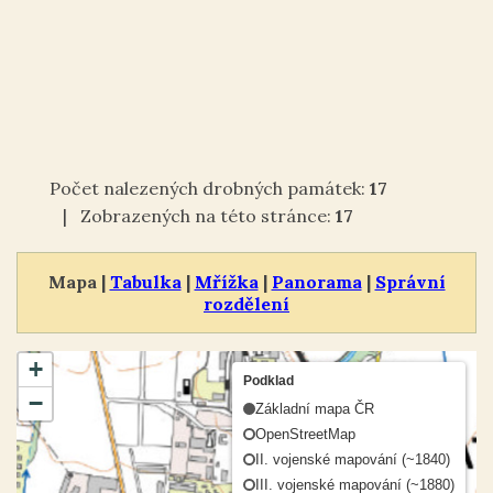
Počet nalezených drobných památek:
17
| Zobrazených na této stránce:
17
Mapa |
Tabulka
|
Mřížka
|
Panorama
|
Správní
rozdělení
+
Podklad
−
Základní mapa ČR
OpenStreetMap
II. vojenské mapování (~1840)
III. vojenské mapování (~1880)