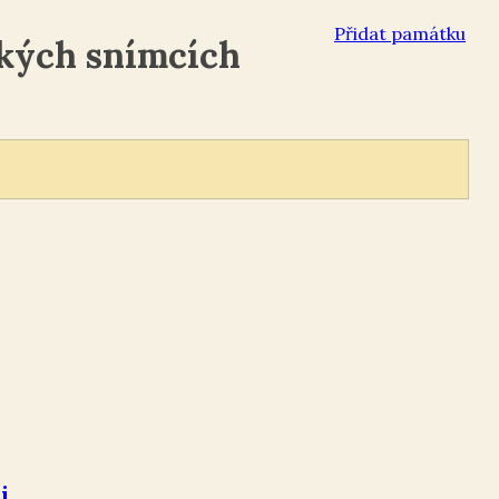
Přidat památku
ckých snímcích
i