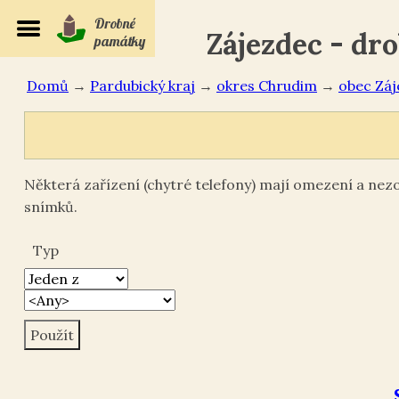
Drobné
Zájezdec - dr
památky
Domů
→
Pardubický kraj
→
okres Chrudim
→
Záj
Některá zařízení (chytré telefony) mají omezení a ne
snímků.
Typ