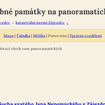
obné památky na panoramati
ezdec
→
Zájezdec
↴
Mapa
|
Tabulka
|
Mřížka
| Panorama |
Správní rozdělení
zobrazí všech osm panoramatických
Socha svatého Jana Nepomuckého v Zájezdc