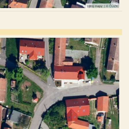
zdroj mapy: | ©
ČÚZK