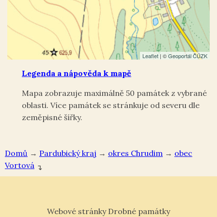
Leaflet
| ©
Geoportál ČÚZK
Legenda a nápověda k mapě
Mapa zobrazuje maximálně 50 památek z vybrané
oblasti. Více památek se stránkuje od severu dle
zeměpisné šířky.
Domů
→
Pardubický kraj
→
okres Chrudim
→
Vortová
↴
Webové stránky Drobné památky