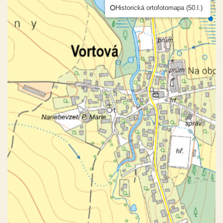
Historická ortofotomapa (50.l.)