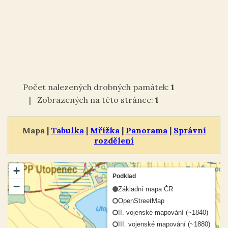
Počet nalezených drobných památek:
1
| Zobrazených na této stránce:
1
Mapa |
Tabulka
|
Mřížka
|
Panorama
|
Správní
rozdělení
+
Podklad
−
Základní mapa ČR
OpenStreetMap
II. vojenské mapování (~1840)
III. vojenské mapování (~1880)